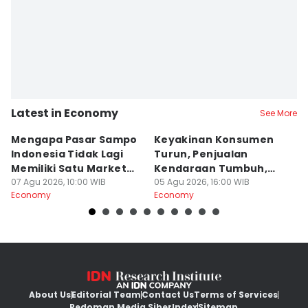
Latest in Economy
See More
Mengapa Pasar Sampo
Keyakinan Konsumen
B
Indonesia Tidak Lagi
Turun, Penjualan
2
Memiliki Satu Market
Kendaraan Tumbuh,
S
Leader
07 Agu 2026, 10:00 WIB
Apa Artinya?
05 Agu 2026, 16:00 WIB
30
Economy
Economy
E
About Us
Editorial Team
Contact Us
Terms of Services
Pedoman Media Siber
Index
Sitemap