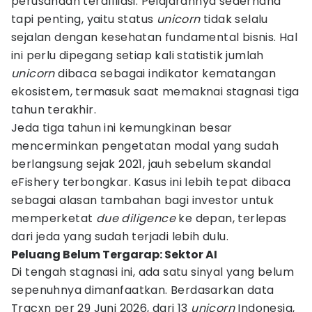
perusahaan terafiliasi. Pelajarannya sederhana
tapi penting, yaitu status
unicorn
tidak selalu
sejalan dengan kesehatan fundamental bisnis. Hal
ini perlu dipegang setiap kali statistik jumlah
unicorn
dibaca sebagai indikator kematangan
ekosistem, termasuk saat memaknai stagnasi tiga
tahun terakhir.
Jeda tiga tahun ini kemungkinan besar
mencerminkan pengetatan modal yang sudah
berlangsung sejak 2021, jauh sebelum skandal
eFishery terbongkar. Kasus ini lebih tepat dibaca
sebagai alasan tambahan bagi investor untuk
memperketat
due diligence
ke depan, terlepas
dari jeda yang sudah terjadi lebih dulu.
Peluang Belum Tergarap: Sektor AI
Di tengah stagnasi ini, ada satu sinyal yang belum
sepenuhnya dimanfaatkan. Berdasarkan data
Tracxn per 29 Juni 2026, dari 13
unicorn
Indonesia,