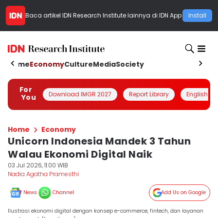
Baca artikel
IDN Research Institute
lainnya di IDN App
Install
Home
Economy
Culture
Media
Society
For
Download IMGR 2027
Report Library
English
You
Home
Economy
Unicorn Indonesia Mandek 3 Tahun
Walau Ekonomi Digital Naik
03 Jul 2026, 11:00 WIB
Nadia Agatha Pramesthi
News
Channel
Add Us on Google
Ilustrasi ekonomi digital dengan konsep e-commerce, fintech, dan layanan