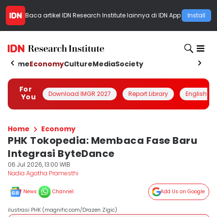
Baca artikel
IDN Research Institute
lainnya di IDN App
Install
Home
Economy
Culture
Media
Society
For
Download IMGR 2027
Report Library
English
You
Home
Economy
PHK Tokopedia: Membaca Fase Baru
Integrasi ByteDance
06 Jul 2026, 13:00 WIB
Nadia Agatha Pramesthi
News
Channel
Add Us on Google
ilustrasi PHK (magnific.com/Drazen Zigic)