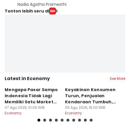
Nadia Agatha Pramesthi
Tonton lebih seru di
Latest in Economy
See More
Mengapa Pasar Sampo
Keyakinan Konsumen
B
Indonesia Tidak Lagi
Turun, Penjualan
2
Memiliki Satu Market
Kendaraan Tumbuh,
S
Leader
07 Agu 2026, 10:00 WIB
Apa Artinya?
05 Agu 2026, 16:00 WIB
30
Economy
Economy
E