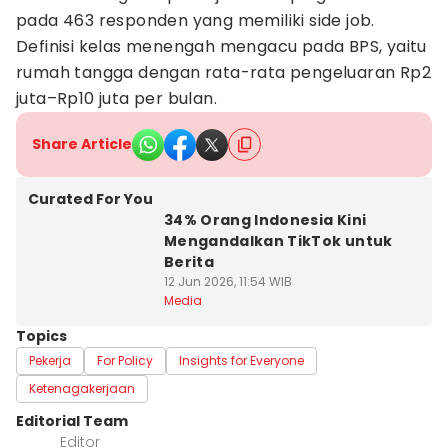
pada 463 responden yang memiliki side job.
Definisi kelas menengah mengacu pada BPS, yaitu
rumah tangga dengan rata-rata pengeluaran Rp2
juta–Rp10 juta per bulan.
Share Article
Curated For You
34% Orang Indonesia Kini
Mengandalkan TikTok untuk
Berita
12 Jun 2026, 11:54 WIB
Media
Topics
Pekerja
For Policy
Insights for Everyone
Ketenagakerjaan
Editorial Team
Editor