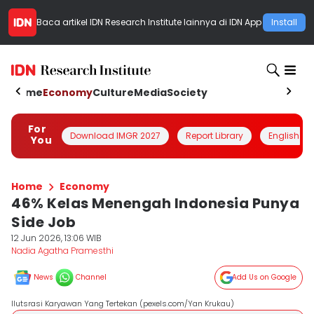
Baca artikel
IDN Research Institute
lainnya di IDN App
Install
Home
Economy
Culture
Media
Society
For
Download IMGR 2027
Report Library
English
You
Home
Economy
46% Kelas Menengah Indonesia Punya
Side Job
12 Jun 2026, 13:06 WIB
Nadia Agatha Pramesthi
News
Channel
Add Us on Google
Ilutsrasi Karyawan Yang Tertekan (pexels.com/Yan Krukau)