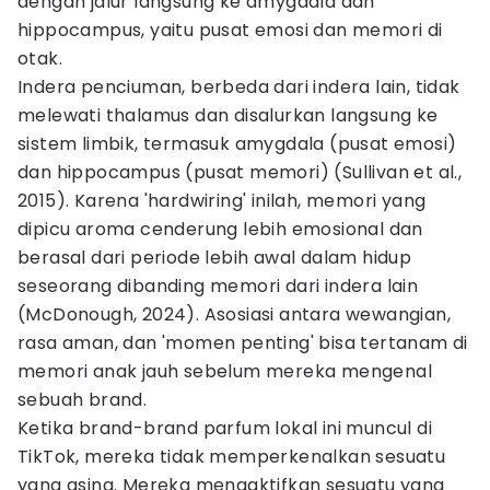
dengan jalur langsung ke amygdala dan
hippocampus, yaitu pusat emosi dan memori di
otak.
Indera penciuman, berbeda dari indera lain, tidak
melewati thalamus dan disalurkan langsung ke
sistem limbik, termasuk amygdala (pusat emosi)
dan hippocampus (pusat memori) (Sullivan et al.,
2015). Karena 'hardwiring' inilah, memori yang
dipicu aroma cenderung lebih emosional dan
berasal dari periode lebih awal dalam hidup
seseorang dibanding memori dari indera lain
(McDonough, 2024). Asosiasi antara wewangian,
rasa aman, dan 'momen penting' bisa tertanam di
memori anak jauh sebelum mereka mengenal
sebuah brand.
Ketika brand-brand parfum lokal ini muncul di
TikTok, mereka tidak memperkenalkan sesuatu
yang asing. Mereka mengaktifkan sesuatu yang