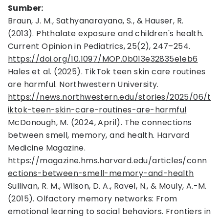
Sumber:
Braun, J. M., Sathyanarayana, S., & Hauser, R.
(2013). Phthalate exposure and children's health.
Current Opinion in Pediatrics, 25(2), 247–254.
https://doi.org/10.1097/MOP.0b013e32835e1eb6
Hales et al. (2025). TikTok teen skin care routines
are harmful. Northwestern University.
https://news.northwestern.edu/stories/2025/06/t
iktok-teen-skin-care-routines-are-harmful
McDonough, M. (2024, April). The connections
between smell, memory, and health. Harvard
Medicine Magazine.
https://magazine.hms.harvard.edu/articles/conn
ections-between-smell-memory-and-health
Sullivan, R. M., Wilson, D. A., Ravel, N., & Mouly, A.-M.
(2015). Olfactory memory networks: From
emotional learning to social behaviors. Frontiers in