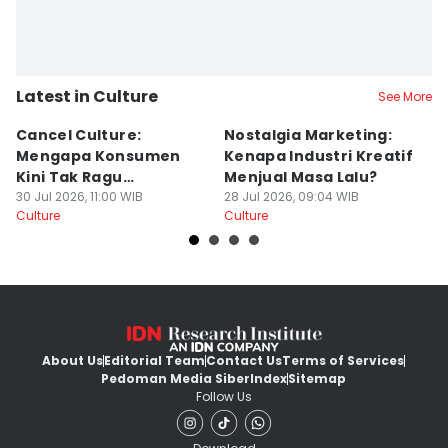
Latest in Culture
See More
Cancel Culture:
Nostalgia Marketing:
B
Mengapa Konsumen
Kenapa Industri Kreatif
Ja
Kini Tak Ragu
Menjual Masa Lalu?
I
Meninggalkan Brand
30 Jul 2026, 11:00 WIB
28 Jul 2026, 09:04 WIB
B
16
Culture
Culture
Cu
About Us
Editorial Team
Contact Us
Terms of Services
Pedoman Media Siber
Index
Sitemap
Follow Us