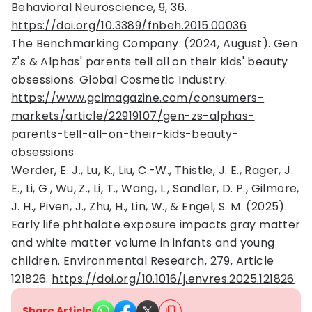
Behavioral Neuroscience, 9, 36.
https://doi.org/10.3389/fnbeh.2015.00036
The Benchmarking Company. (2024, August). Gen
Z's & Alphas' parents tell all on their kids' beauty
obsessions. Global Cosmetic Industry.
https://www.gcimagazine.com/consumers-
markets/article/22919107/gen-zs-alphas-
parents-tell-all-on-their-kids-beauty-
obsessions
Werder, E. J., Lu, K., Liu, C.-W., Thistle, J. E., Rager, J.
E., Li, G., Wu, Z., Li, T., Wang, L., Sandler, D. P., Gilmore,
J. H., Piven, J., Zhu, H., Lin, W., & Engel, S. M. (2025).
Early life phthalate exposure impacts gray matter
and white matter volume in infants and young
children. Environmental Research, 279, Article
121826.
https://doi.org/10.1016/j.envres.2025.121826
Share Article