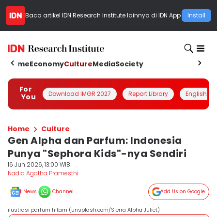
Baca artikel
IDN Research Institute
lainnya di IDN App
Install
Home
Economy
Culture
Media
Society
For
Download IMGR 2027
Report Library
English
You
Home
Culture
Gen Alpha dan Parfum: Indonesia
Punya "Sephora Kids"-nya Sendiri
16 Jun 2026, 13:00 WIB
Nadia Agatha Pramesthi
News
Channel
Add Us on Google
ilustrasi parfum hitam (unsplash.com/Sierra Alpha Juliet)